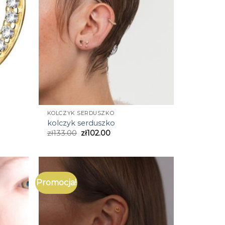
KOLCZYK SERDUSZKO
kolczyk serduszko
zł
133.00
zł
102.00
Promocja!