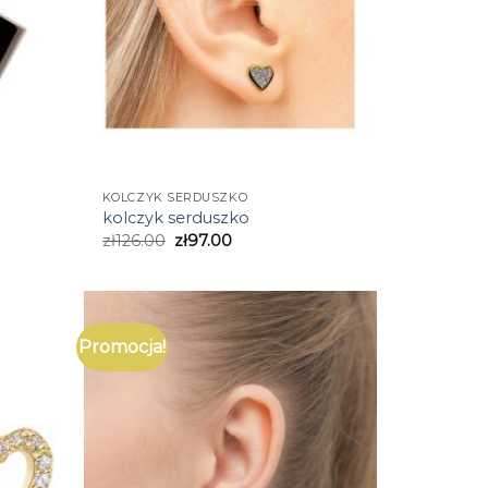
KOLCZYK SERDUSZKO
kolczyk serduszko
zł
126.00
zł
97.00
Promocja!