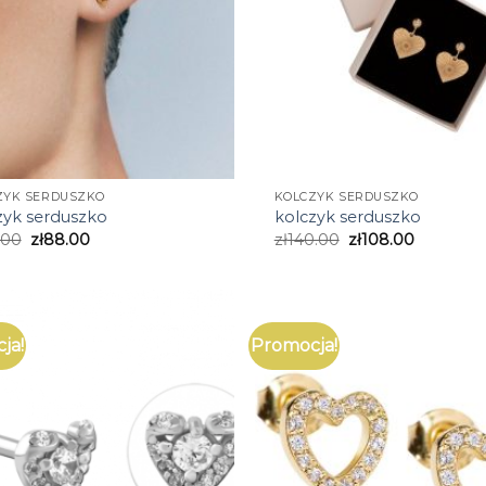
ZYK SERDUSZKO
KOLCZYK SERDUSZKO
zyk serduszko
kolczyk serduszko
.00
zł
88.00
zł
140.00
zł
108.00
ja!
Promocja!