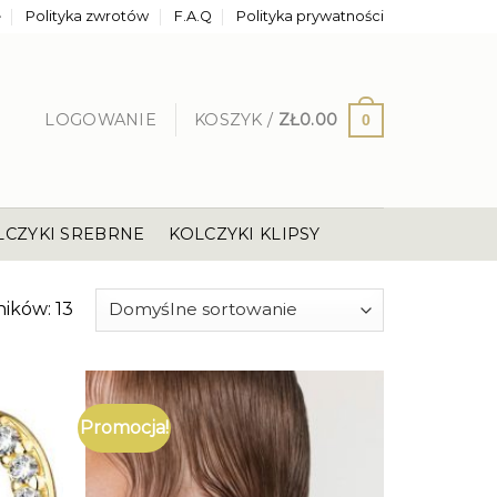
e
Polityka zwrotów
F.A.Q
Polityka prywatności
LOGOWANIE
KOSZYK /
ZŁ
0.00
0
LCZYKI SREBRNE
KOLCZYKI KLIPSY
ików: 13
Promocja!