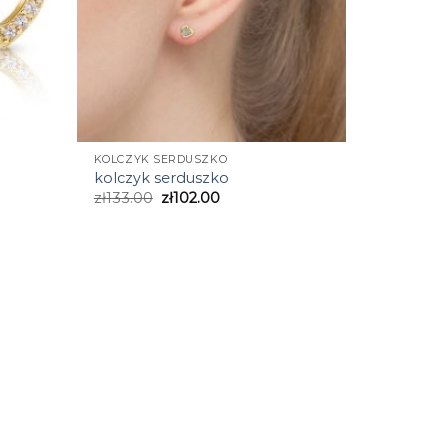
KOLCZYK SERDUSZKO
kolczyk serduszko
zł
133.00
zł
102.00