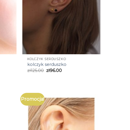
KOLCZYK SERDUSZKO
kolczyk serduszko
zł
125.00
zł
96.00
Promocja!