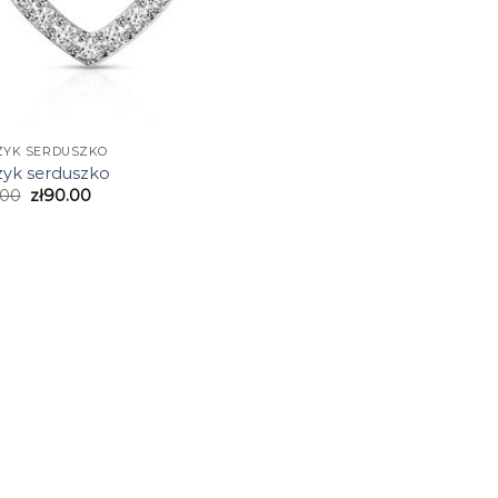
ZYK SERDUSZKO
zyk serduszko
.00
zł
90.00