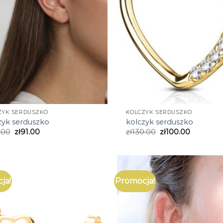
ZYK SERDUSZKO
KOLCZYK SERDUSZKO
zyk serduszko
kolczyk serduszko
.00
zł
91.00
zł
130.00
zł
100.00
ja!
Promocja!