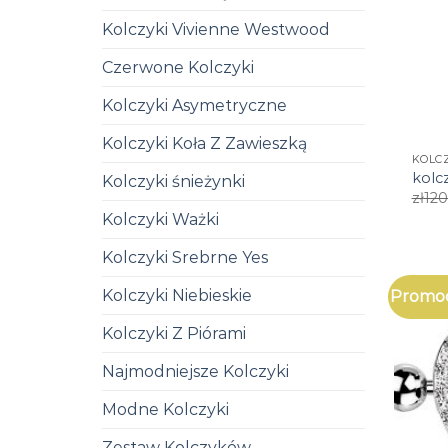
Kolczyki Vivienne Westwood
Czerwone Kolczyki
Kolczyki Asymetryczne
Kolczyki Koła Z Zawieszką
KOLC
kolc
Kolczyki śnieżynki
zł
120
Kolczyki Ważki
Kolczyki Srebrne Yes
Kolczyki Niebieskie
Promoc
Kolczyki Z Piórami
Najmodniejsze Kolczyki
Modne Kolczyki
Zestaw Kolczyków