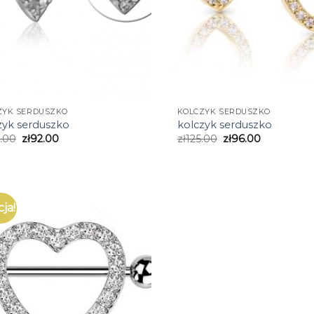
ZYK SERDUSZKO
KOLCZYK SERDUSZKO
zyk serduszko
kolczyk serduszko
.00
zł
92.00
zł
125.00
zł
96.00
ja!