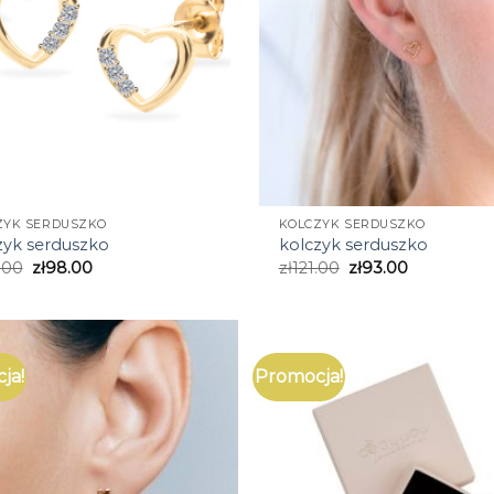
ZYK SERDUSZKO
KOLCZYK SERDUSZKO
zyk serduszko
kolczyk serduszko
.00
zł
98.00
zł
121.00
zł
93.00
ja!
Promocja!