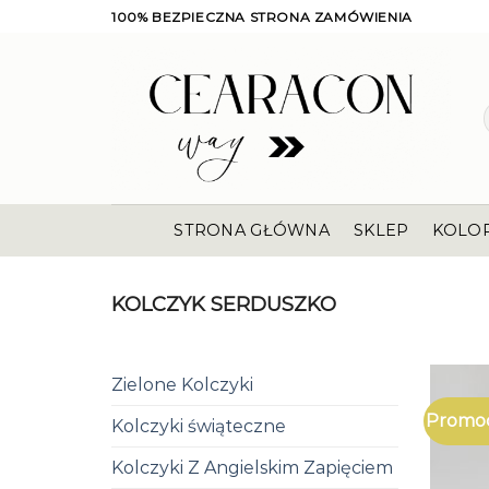
Skip
100% BEZPIECZNA STRONA ZAMÓWIENIA
to
content
STRONA GŁÓWNA
SKLEP
KOLO
KOLCZYK SERDUSZKO
Zielone Kolczyki
Promoc
Kolczyki świąteczne
Kolczyki Z Angielskim Zapięciem