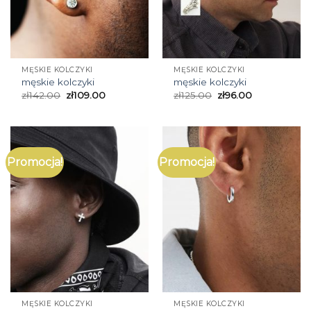
MĘSKIE KOLCZYKI
MĘSKIE KOLCZYKI
męskie kolczyki
męskie kolczyki
zł
142.00
zł
109.00
zł
125.00
zł
96.00
Promocja!
Promocja!
MĘSKIE KOLCZYKI
MĘSKIE KOLCZYKI