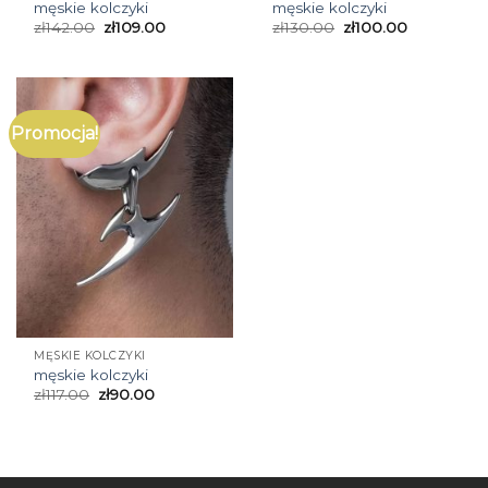
męskie kolczyki
męskie kolczyki
zł
142.00
zł
109.00
zł
130.00
zł
100.00
Promocja!
MĘSKIE KOLCZYKI
męskie kolczyki
zł
117.00
zł
90.00