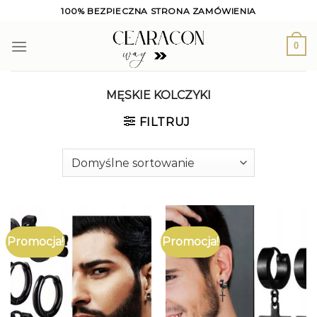
Skip
100% BEZPIECZNA STRONA ZAMÓWIENIA
to
content
0
MĘSKIE KOLCZYKI
FILTRUJ
Promocja!
Promocja!