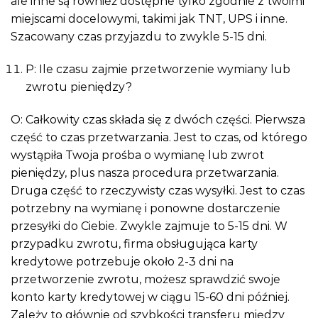
ale inne są również dostępne tylko zgodnie z twoimi
miejscami docelowymi, takimi jak TNT, UPS i inne.
Szacowany czas przyjazdu to zwykle 5-15 dni.
P: Ile czasu zajmie przetworzenie wymiany lub
zwrotu pieniędzy?
O: Całkowity czas składa się z dwóch części. Pierwsza
część to czas przetwarzania. Jest to czas, od którego
wystąpiła Twoja prośba o wymianę lub zwrot
pieniędzy, plus nasza procedura przetwarzania.
Druga część to rzeczywisty czas wysyłki. Jest to czas
potrzebny na wymianę i ponowne dostarczenie
przesyłki do Ciebie. Zwykle zajmuje to 5-15 dni. W
przypadku zwrotu, firma obsługująca karty
kredytowe potrzebuje około 2-3 dni na
przetworzenie zwrotu, możesz sprawdzić swoje
konto karty kredytowej w ciągu 15-60 dni później.
Zależy to głównie od szybkości transferu między