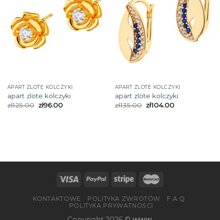
APART ZLOTE KOLCZYKI
APART ZLOTE KOLCZYKI
apart zlote kolczyki
apart zlote kolczyki
zł
125.00
zł
96.00
zł
135.00
zł
104.00
KONTAKTOWE
POLITYKA ZWROTÓW
F.A.Q
POLITYKA PRYWATNOŚCI
Copyright 2026 ©
www.