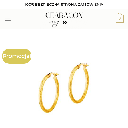
Skip
100% BEZPIECZNA STRONA ZAMÓWIENIA
to
content
0
Promocja!