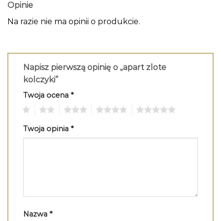
Opinie
Na razie nie ma opinii o produkcie.
Napisz pierwszą opinię o „apart zlote
kolczyki”
Twoja ocena
*
1
2
3
4
5
Twoja opinia
*
Nazwa
*