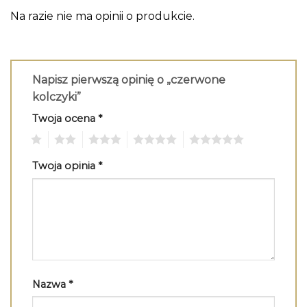
Na razie nie ma opinii o produkcie.
Napisz pierwszą opinię o „czerwone
kolczyki”
Twoja ocena
*
1
2
3
4
5
Twoja opinia
*
Nazwa
*