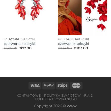
CZERWONE KOLCZYKI
CZERWONE KOLCZYKI
czerwone kolczyki
czerwone kolczyki
zł
126.00
zł
97.00
zł
134.00
zł
103.00
KONTAKTOWE
POLITYKA ZWROTÓW
F.A.Q
POLITYKA PRYWATNOŚCI
Copyright 2026 ©
www.