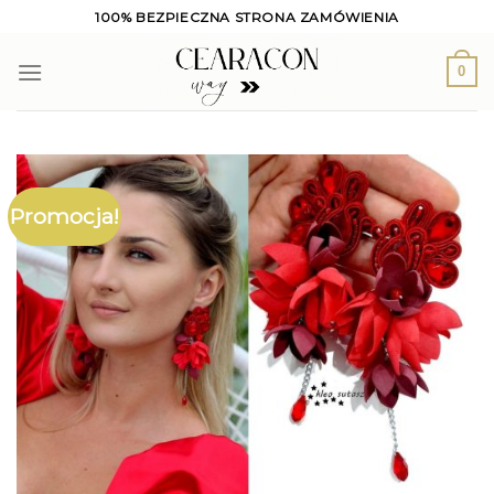
Skip
100% BEZPIECZNA STRONA ZAMÓWIENIA
to
content
0
Promocja!