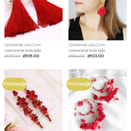
CZERWONE KOLCZYKI
CZERWONE KOLCZYKI
czerwone kolczyki
czerwone kolczyki
zł
137.00
zł
105.00
zł
134.00
zł
103.00
Promocja!
Promocja!