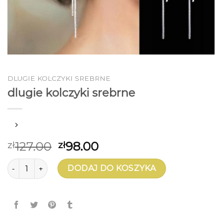
DLUGIE KOLCZYKI SREBRNE
dlugie kolczyki srebrne
127.00
98.00
zł
zł
ilość dlugie kolczyki srebrne
DODAJ DO KOSZYKA