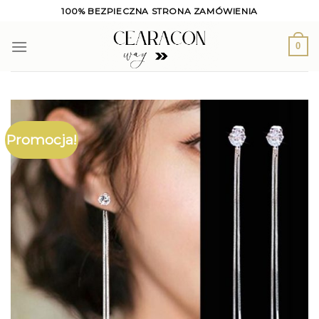
Skip
100% BEZPIECZNA STRONA ZAMÓWIENIA
to
content
0
Promocja!