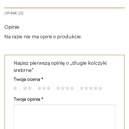
OPINIE (0)
Opinie
Na razie nie ma opinii o produkcie.
Napisz pierwszą opinię o „dlugie kolczyki
srebrne”
Twoja ocena
*
1
2
3
4
5
Twoja opinia
*