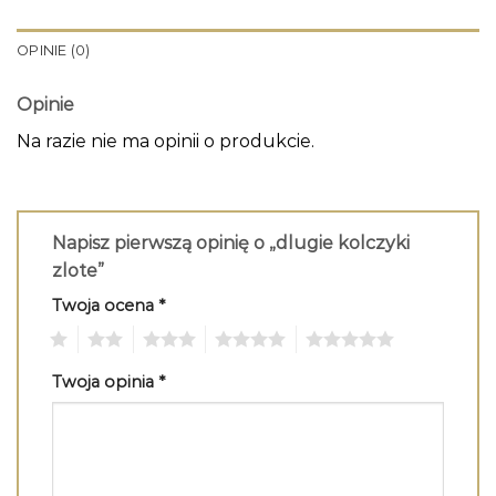
OPINIE (0)
Opinie
Na razie nie ma opinii o produkcie.
Napisz pierwszą opinię o „dlugie kolczyki
zlote”
Twoja ocena
*
1
2
3
4
5
Twoja opinia
*