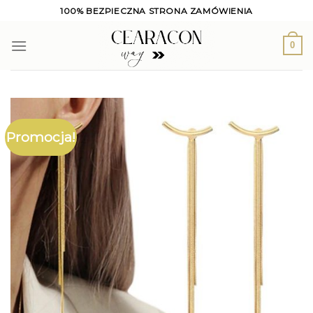
Skip
100% BEZPIECZNA STRONA ZAMÓWIENIA
to
content
0
Promocja!