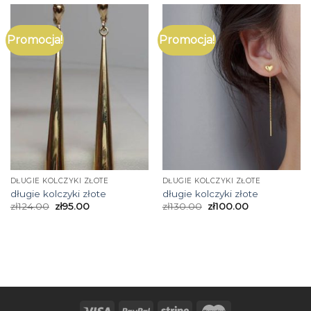
Promocja!
Promocja!
DŁUGIE KOLCZYKI ZŁOTE
DŁUGIE KOLCZYKI ZŁOTE
długie kolczyki złote
długie kolczyki złote
zł
124.00
zł
95.00
zł
130.00
zł
100.00