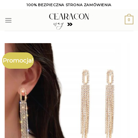
Skip
100% BEZPIECZNA STRONA ZAMÓWIENIA
to
content
0
Promocja!