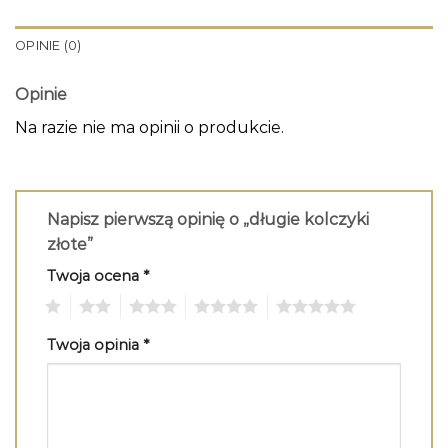
OPINIE (0)
Opinie
Na razie nie ma opinii o produkcie.
Napisz pierwszą opinię o „długie kolczyki
złote”
Twoja ocena
*
1
2
3
4
5
Twoja opinia
*