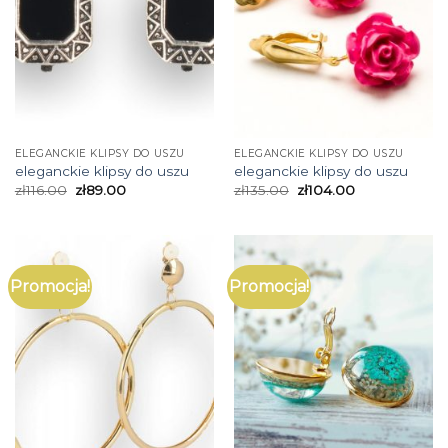
ELEGANCKIE KLIPSY DO USZU
ELEGANCKIE KLIPSY DO USZU
eleganckie klipsy do uszu
eleganckie klipsy do uszu
zł
116.00
zł
89.00
zł
135.00
zł
104.00
Promocja!
Promocja!