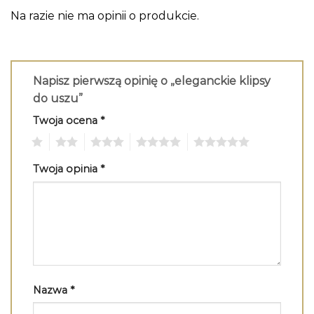
Na razie nie ma opinii o produkcie.
Napisz pierwszą opinię o „eleganckie klipsy
do uszu”
Twoja ocena
*
1
2
3
4
5
Twoja opinia
*
Nazwa
*