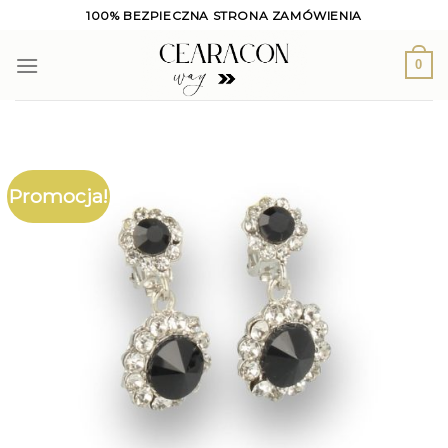
Skip
100% BEZPIECZNA STRONA ZAMÓWIENIA
to
content
0
Promocja!