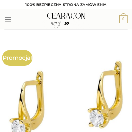
Skip
100% BEZPIECZNA STRONA ZAMÓWIENIA
to
content
0
Promocja!