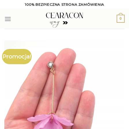
Skip
100% BEZPIECZNA STRONA ZAMÓWIENIA
to
content
0
Promocja!