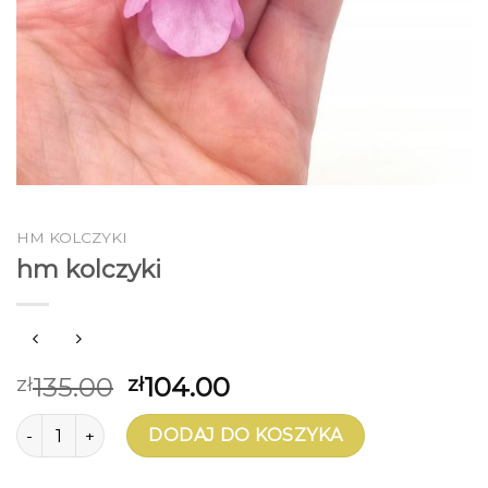
HM KOLCZYKI
hm kolczyki
135.00
104.00
zł
zł
ilość hm kolczyki
DODAJ DO KOSZYKA