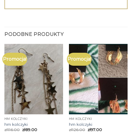
PODOBNE PRODUKTY
Promocja!
Promocja!
HM KOLCZYKI
HM KOLCZYKI
hm kolczyki
hm kolczyki
zł
116.00
zł
89.00
zł
126.00
zł
97.00