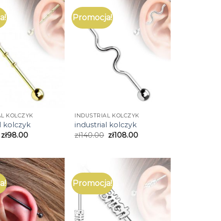
a!
Promocja!
AL KOLCZYK
INDUSTRIAL KOLCZYK
l kolczyk
industrial kolczyk
zł
98.00
zł
140.00
zł
108.00
a!
Promocja!