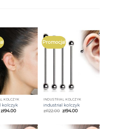
a!
Promocja!
AL KOLCZYK
INDUSTRIAL KOLCZYK
l kolczyk
industrial kolczyk
zł
94.00
zł
122.00
zł
94.00