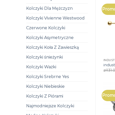
Kolczyki Dla Mężczyzn
Promo
Kolczyki Vivienne Westwood
Czerwone Kolczyki
Kolczyki Asymetryczne
Kolczyki Koła Z Zawieszką
Kolczyki śnieżynki
INDUST
indust
Kolczyki Ważki
zł
131.
Kolczyki Srebrne Yes
Kolczyki Niebieskie
Promo
Kolczyki Z Piórami
Najmodniejsze Kolczyki