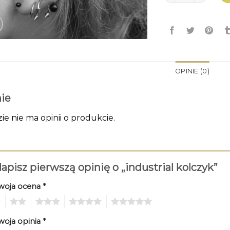
OPINIE (0)
ie
zie nie ma opinii o produkcie.
apisz pierwszą opinię o „industrial kolczyk”
woja ocena
*
2
3
4
5
woja opinia
*