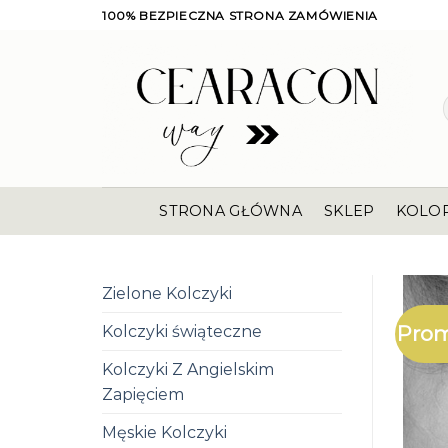
Skip
100% BEZPIECZNA STRONA ZAMÓWIENIA
to
content
STRONA GŁÓWNA
SKLEP
KOLO
Zielone Kolczyki
Prom
Kolczyki świąteczne
Kolczyki Z Angielskim
Zapięciem
Męskie Kolczyki