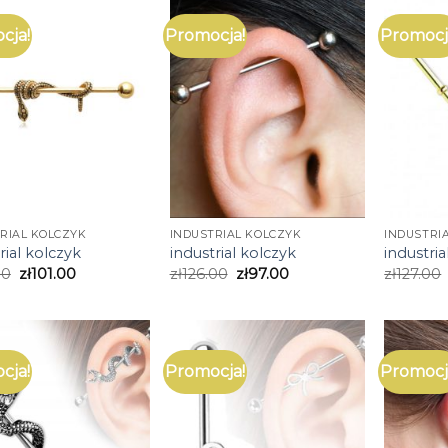
cja!
Promocja!
Promocj
RIAL KOLCZYK
INDUSTRIAL KOLCZYK
INDUSTRI
rial kolczyk
industrial kolczyk
industria
00
zł
101.00
zł
126.00
zł
97.00
zł
127.00
cja!
Promocja!
Promocj