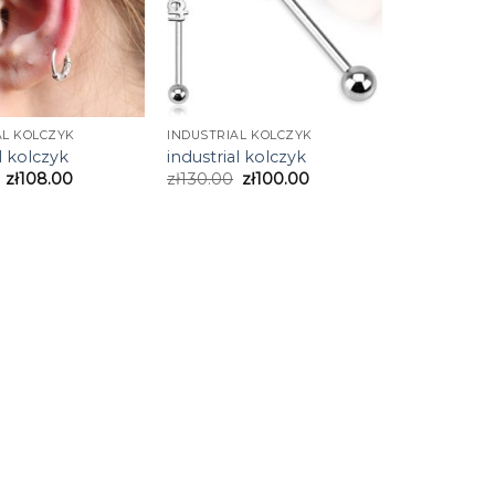
AL KOLCZYK
INDUSTRIAL KOLCZYK
l kolczyk
industrial kolczyk
zł
108.00
zł
130.00
zł
100.00