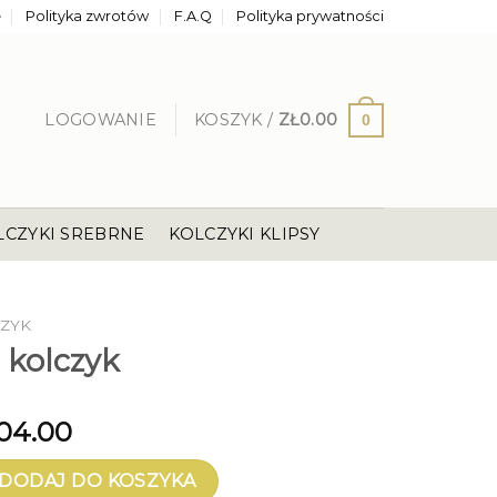
e
Polityka zwrotów
F.A.Q
Polityka prywatności
LOGOWANIE
KOSZYK /
ZŁ
0.00
0
LCZYKI SREBRNE
KOLCZYKI KLIPSY
CZYK
l kolczyk
04.00
lczyk
DODAJ DO KOSZYKA