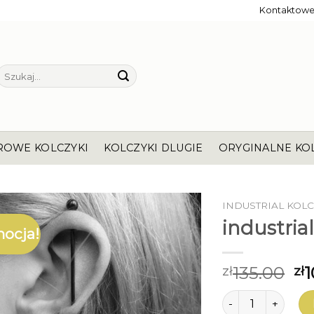
Kontaktow
Szukaj:
ROWE KOLCZYKI
KOLCZYKI DLUGIE
ORYGINALNE KO
INDUSTRIAL KOL
industria
ocja!
135.00
1
zł
zł
ilość industrial ko