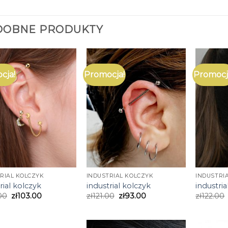
DOBNE PRODUKTY
cja!
Promocja!
Promocj
RIAL KOLCZYK
INDUSTRIAL KOLCZYK
INDUSTRI
rial kolczyk
industrial kolczyk
industria
00
zł
103.00
zł
121.00
zł
93.00
zł
122.00