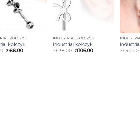
RIAL KOLCZYK
INDUSTRIAL KOLCZYK
INDUSTRI
rial kolczyk
industrial kolczyk
industria
00
zł
88.00
zł
138.00
zł
106.00
zł
140.00