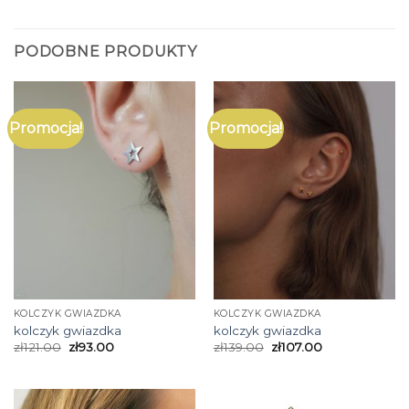
PODOBNE PRODUKTY
Promocja!
Promocja!
KOLCZYK GWIAZDKA
KOLCZYK GWIAZDKA
kolczyk gwiazdka
kolczyk gwiazdka
zł
121.00
zł
93.00
zł
139.00
zł
107.00