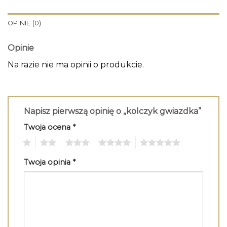
OPINIE (0)
Opinie
Na razie nie ma opinii o produkcie.
Napisz pierwszą opinię o „kolczyk gwiazdka”
Twoja ocena
*
1
2
3
4
5
Twoja opinia
*