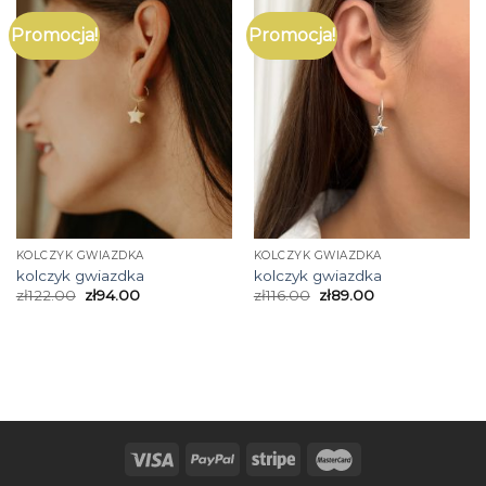
Promocja!
Promocja!
KOLCZYK GWIAZDKA
KOLCZYK GWIAZDKA
kolczyk gwiazdka
kolczyk gwiazdka
zł
122.00
zł
94.00
zł
116.00
zł
89.00