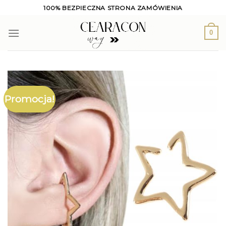
Skip
100% BEZPIECZNA STRONA ZAMÓWIENIA
to
content
0
Promocja!