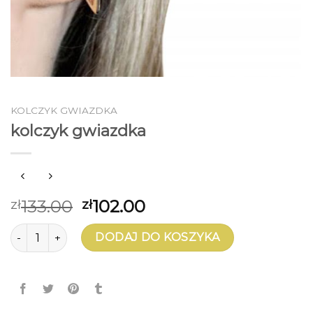
KOLCZYK GWIAZDKA
kolczyk gwiazdka
133.00
102.00
zł
zł
ilość kolczyk gwiazdka
DODAJ DO KOSZYKA