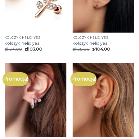
KOLCZYK HELIX YES
KOLCZYK HELIX YES
kolczyk helix yes
kolczyk helix yes
zł
134.00
zł
103.00
zł
135.00
zł
104.00
Promocja!
Promocja!