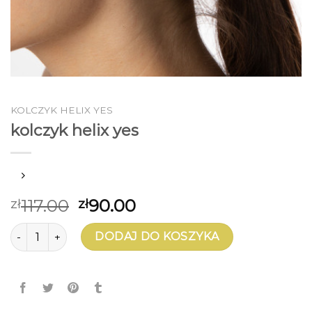
KOLCZYK HELIX YES
kolczyk helix yes
117.00
90.00
zł
zł
ilość kolczyk helix yes
DODAJ DO KOSZYKA