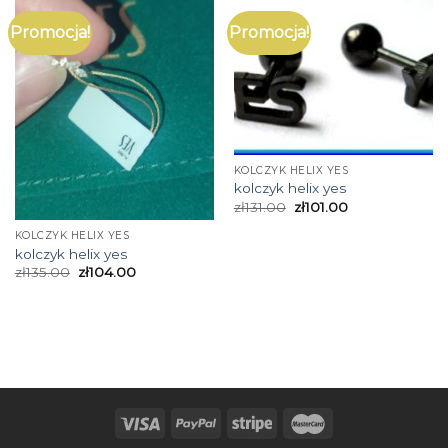
Promocja!
Promocja!
KOLCZYK HELIX YES
kolczyk helix yes
zł
131.00
zł
101.00
KOLCZYK HELIX YES
kolczyk helix yes
zł
135.00
zł
104.00