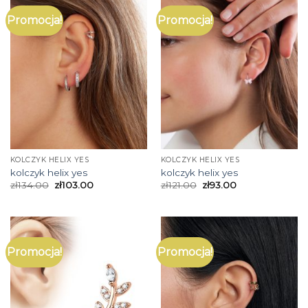
Promocja!
Promocja!
KOLCZYK HELIX YES
KOLCZYK HELIX YES
kolczyk helix yes
kolczyk helix yes
zł
134.00
zł
103.00
zł
121.00
zł
93.00
Promocja!
Promocja!