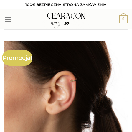
Skip
100% BEZPIECZNA STRONA ZAMÓWIENIA
to
content
0
Promocja!