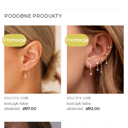
PODOBNE PRODUKTY
Promocja!
Promocja!
KOLCZYK LOBE
KOLCZYK LOBE
kolczyk lobe
kolczyk lobe
zł
126.00
zł
97.00
zł
120.00
zł
92.00