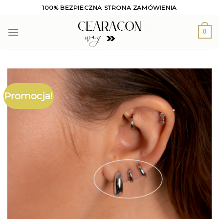
Skip
100% BEZPIECZNA STRONA ZAMÓWIENIA
to
content
0
Promocja!