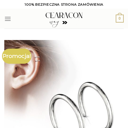
Skip
100% BEZPIECZNA STRONA ZAMÓWIENIA
to
content
0
Promocja!