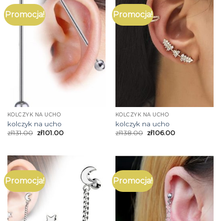
Promocja!
Promocja!
KOLCZYK NA UCHO
KOLCZYK NA UCHO
kolczyk na ucho
kolczyk na ucho
zł
131.00
zł
101.00
zł
138.00
zł
106.00
Promocja!
Promocja!