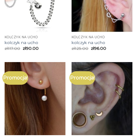
KOLCZYK NA UCHO
KOLCZYK NA UCHO
kolczyk na ucho
kolczyk na ucho
zł
117.00
zł
90.00
zł
125.00
zł
96.00
Promocja!
Promocja!