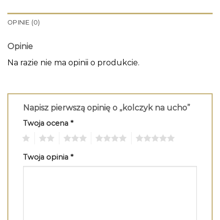
OPINIE (0)
Opinie
Na razie nie ma opinii o produkcie.
Napisz pierwszą opinię o „kolczyk na ucho”
Twoja ocena
*
1
2
3
4
5
Twoja opinia
*