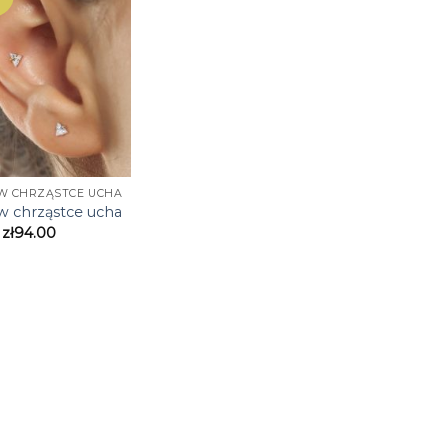
W CHRZĄSTCE UCHA
w chrząstce ucha
zł
94.00