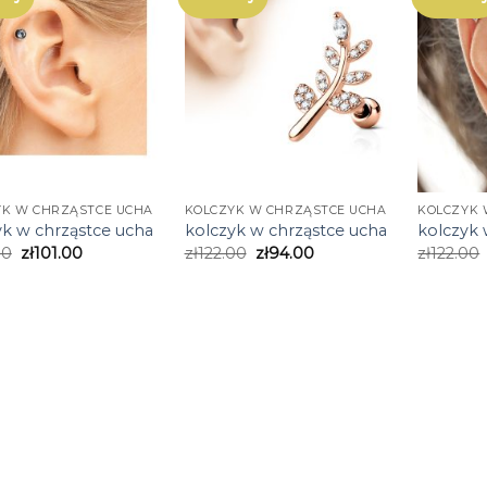
YK W CHRZĄSTCE UCHA
KOLCZYK W CHRZĄSTCE UCHA
KOLCZYK 
yk w chrząstce ucha
kolczyk w chrząstce ucha
kolczyk 
00
zł
101.00
zł
122.00
zł
94.00
zł
122.00