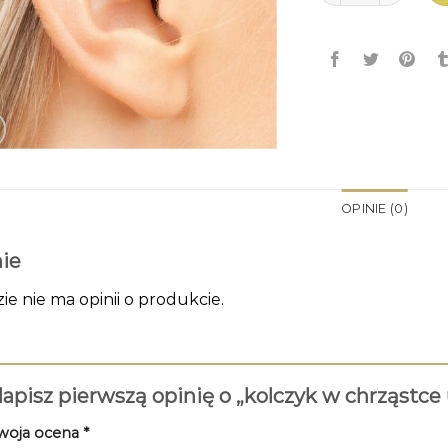
OPINIE (0)
ie
zie nie ma opinii o produkcie.
apisz pierwszą opinię o „kolczyk w chrząstce
woja ocena
*