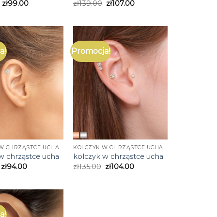
zł
99.00
zł
139.00
zł
107.00
a!
Promocja!
W CHRZĄSTCE UCHA
KOLCZYK W CHRZĄSTCE UCHA
w chrząstce ucha
kolczyk w chrząstce ucha
zł
94.00
zł
135.00
zł
104.00
a!