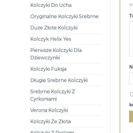
1
Kolczyki Do Ucha
T
Oryginalne Kolczyki Srebrne
Duże Złote Kolczyki
Kolczyk Helix Yes
Pierwsze Kolczyki Dla
Dziewczynki
N
Kolczyki Fuksja
Długie Srebrne Kolczyki
Srebrne Kolczyki Z
Cyrkoniami
k
Verona Kolczyki
Kolczyki Ze Złota
Kolczyki Z Perlami