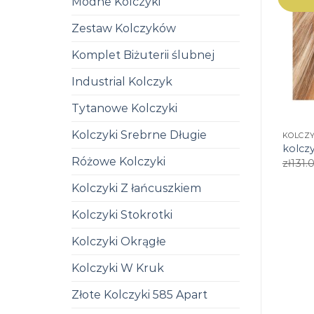
Modne Kolczyki
Zestaw Kolczyków
Komplet Biżuterii ślubnej
Industrial Kolczyk
Tytanowe Kolczyki
Kolczyki Srebrne Długie
KOLCZ
kolcz
Różowe Kolczyki
zł
131.
Kolczyki Z łańcuszkiem
Kolczyki Stokrotki
Kolczyki Okrągłe
Kolczyki W Kruk
Złote Kolczyki 585 Apart