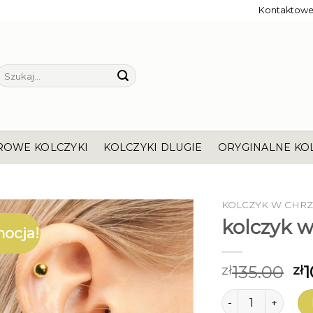
Kontaktow
Szukaj:
ROWE KOLCZYKI
KOLCZYKI DLUGIE
ORYGINALNE KO
KOLCZYK W CHRZ
kolczyk w
ocja!
135.00
1
zł
zł
ilość kolczyk w c