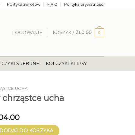
e
Polityka zwrotów
F.A.Q
Polityka prywatności
LOGOWANIE
KOSZYK /
ZŁ
0.00
0
LCZYKI SREBRNE
KOLCZYKI KLIPSY
ĄSTCE UCHA
 chrząstce ucha
04.00
hrząstce ucha
DODAJ DO KOSZYKA