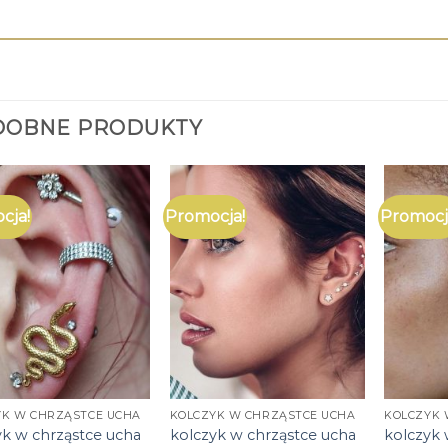
DOBNE PRODUKTY
cja!
Promocja!
Promocj
YK W CHRZĄSTCE UCHA
KOLCZYK W CHRZĄSTCE UCHA
KOLCZYK 
yk w chrząstce ucha
kolczyk w chrząstce ucha
kolczyk 