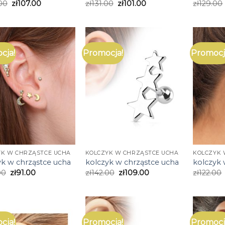
00
zł
107.00
zł
131.00
zł
101.00
zł
129.00
cja!
Promocja!
Promocj
YK W CHRZĄSTCE UCHA
KOLCZYK W CHRZĄSTCE UCHA
KOLCZYK 
yk w chrząstce ucha
kolczyk w chrząstce ucha
kolczyk 
00
zł
91.00
zł
142.00
zł
109.00
zł
122.00
cja!
Promocja!
Promocj