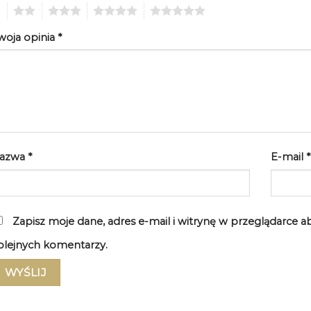
2
3
4
5
woja opinia
*
azwa
*
E-mail
*
Zapisz moje dane, adres e-mail i witrynę w przeglądarce 
olejnych komentarzy.