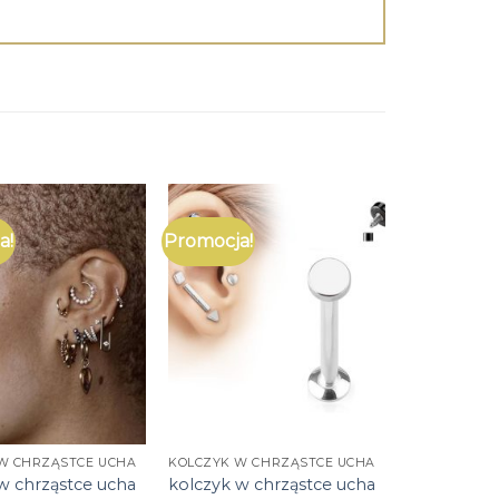
a!
Promocja!
W CHRZĄSTCE UCHA
KOLCZYK W CHRZĄSTCE UCHA
w chrząstce ucha
kolczyk w chrząstce ucha