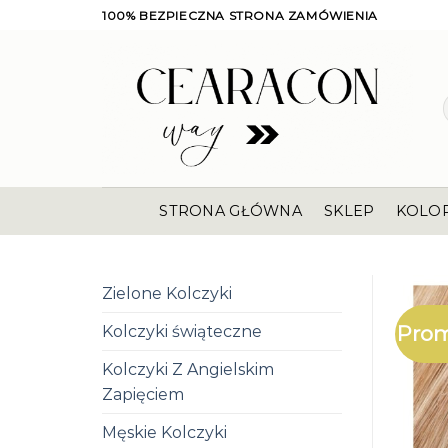
Skip
100% BEZPIECZNA STRONA ZAMÓWIENIA
to
content
STRONA GŁÓWNA
SKLEP
KOLO
Zielone Kolczyki
Prom
Kolczyki świąteczne
Kolczyki Z Angielskim
Zapięciem
Męskie Kolczyki