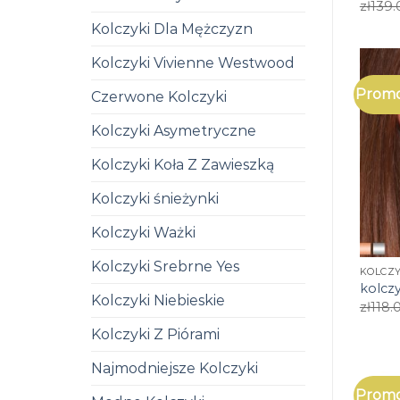
zł
139.
Kolczyki Dla Mężczyzn
Kolczyki Vivienne Westwood
Promo
Czerwone Kolczyki
Kolczyki Asymetryczne
Kolczyki Koła Z Zawieszką
Kolczyki śnieżynki
Kolczyki Ważki
Kolczyki Srebrne Yes
KOLCZ
kolcz
Kolczyki Niebieskie
zł
118.
Kolczyki Z Piórami
Najmodniejsze Kolczyki
Promo