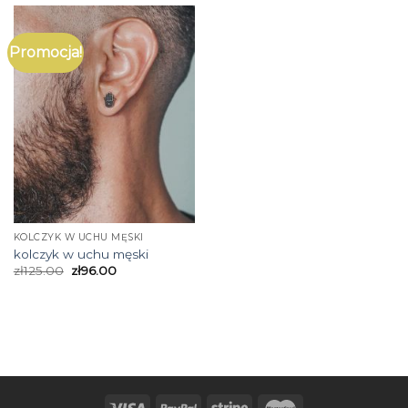
Promocja!
KOLCZYK W UCHU MĘSKI
kolczyk w uchu męski
zł
125.00
zł
96.00