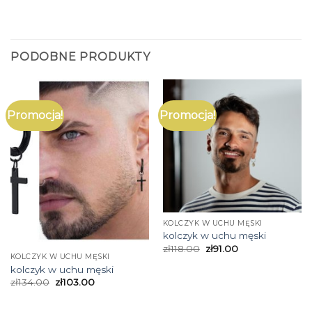
PODOBNE PRODUKTY
Promocja!
Promocja!
KOLCZYK W UCHU MĘSKI
kolczyk w uchu męski
zł
118.00
zł
91.00
KOLCZYK W UCHU MĘSKI
kolczyk w uchu męski
zł
134.00
zł
103.00