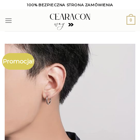
Skip
100% BEZPIECZNA STRONA ZAMÓWIENIA
to
content
0
Promocja!