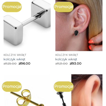
Promocja!
Promocja!
KOLCZYK WKRĘT
KOLCZYK WKRĘT
kolczyk wkręt
kolczyk wkręt
zł
125.00
zł
96.00
zł
121.00
zł
93.00
Promocja!
Promocja!