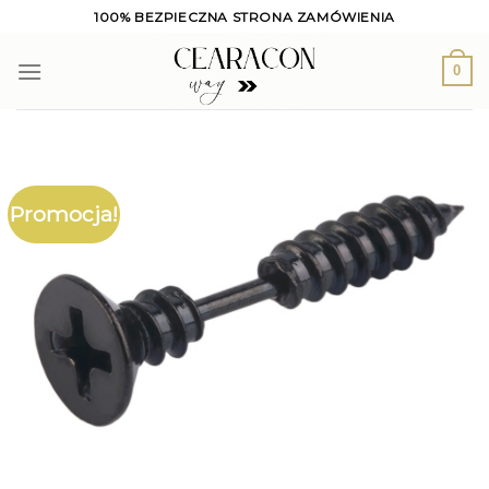
Skip
100% BEZPIECZNA STRONA ZAMÓWIENIA
to
content
0
Promocja!