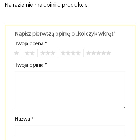
Na razie nie ma opinii o produkcie.
Napisz pierwszą opinię o „kolczyk wkręt”
Twoja ocena
*
1
2
3
4
5
Twoja opinia
*
Nazwa
*