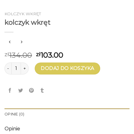
KOLCZYK WKRĘT
kolczyk wkręt
134.00
103.00
zł
zł
ilość kolczyk wkręt
DODAJ DO KOSZYKA
OPINIE (0)
Opinie