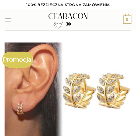
Skip
100% BEZPIECZNA STRONA ZAMÓWIENIA
to
content
0
Promocja!