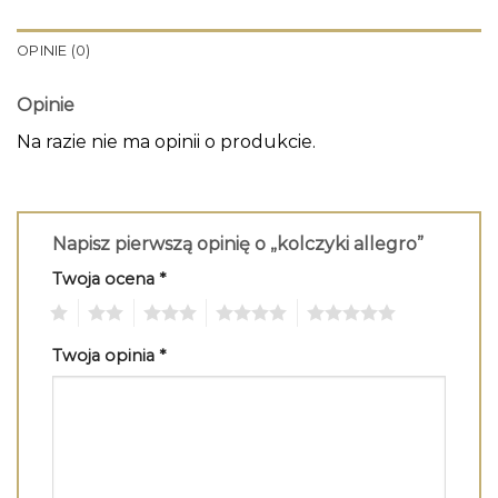
OPINIE (0)
Opinie
Na razie nie ma opinii o produkcie.
Napisz pierwszą opinię o „kolczyki allegro”
Twoja ocena
*
1
2
3
4
5
Twoja opinia
*