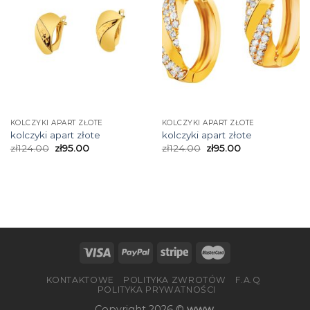
KOLCZYKI APART ZŁOTE
KOLCZYKI APART ZŁOTE
kolczyki apart złote
kolczyki apart złote
zł
124.00
zł
95.00
zł
124.00
zł
95.00
KONTAKTOWE
POLITYKA ZWROTÓW
F.A.Q
POLITYKA PRYWATNOŚCI
Copyright 2026 ©
www.