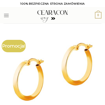
Skip
100% BEZPIECZNA STRONA ZAMÓWIENIA
to
content
0
Promocja!