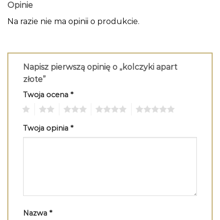
Opinie
Na razie nie ma opinii o produkcie.
Napisz pierwszą opinię o „kolczyki apart
złote”
Twoja ocena
*
1
2
3
4
5
Twoja opinia
*
Nazwa
*