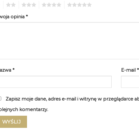
2
3
4
5
woja opinia
*
azwa
*
E-mail
*
Zapisz moje dane, adres e-mail i witrynę w przeglądarce 
olejnych komentarzy.