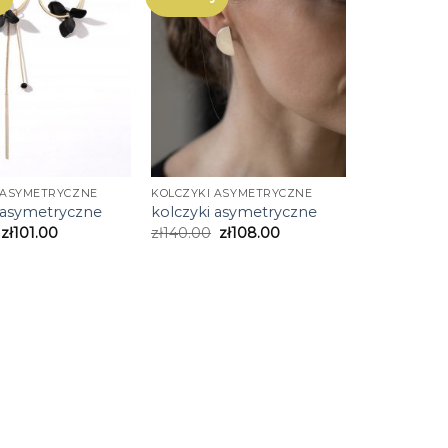
 ASYMETRYCZNE
KOLCZYKI ASYMETRYCZNE
 asymetryczne
kolczyki asymetryczne
zł
101.00
zł
140.00
zł
108.00