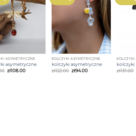
YKI ASYMETRYCZNE
KOLCZYKI ASYMETRYCZNE
KOLCZYKI
yki asymetryczne
kolczyki asymetryczne
kolczyki
00
zł
108.00
zł
122.00
zł
94.00
zł
131.00