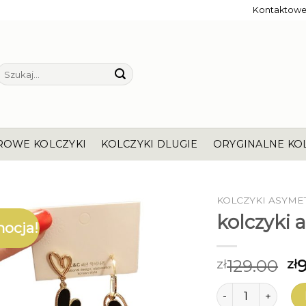
Kontaktow
Szukaj:
ROWE KOLCZYKI
KOLCZYKI DLUGIE
ORYGINALNE KO
KOLCZYKI ASYME
kolczyki
ocja!
129.00
zł
zł
ilość kolczyki as