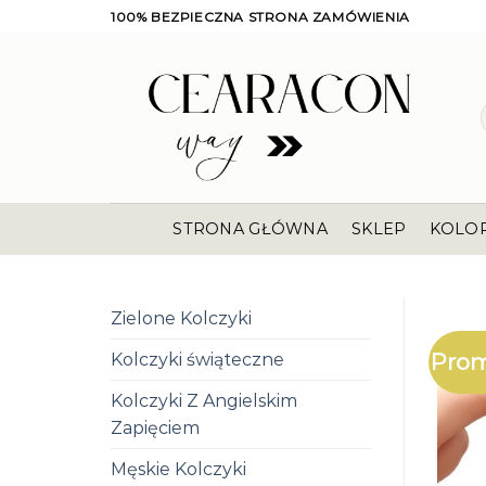
Skip
100% BEZPIECZNA STRONA ZAMÓWIENIA
to
content
STRONA GŁÓWNA
SKLEP
KOLO
Zielone Kolczyki
Prom
Kolczyki świąteczne
Kolczyki Z Angielskim
Zapięciem
Męskie Kolczyki