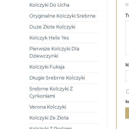
1
Kolczyki Do Ucha
T
Oryginalne Kolczyki Srebrne
Duże Złote Kolczyki
Kolczyk Helix Yes
Pierwsze Kolczyki Dla
Dziewczynki
N
Kolczyki Fuksja
Długie Srebrne Kolczyki
Srebrne Kolczyki Z
Cyrkoniami
k
Verona Kolczyki
Kolczyki Ze Złota
Kolczyki Z Perlami