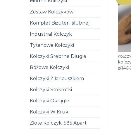
Modne Kolczyki
Zestaw Kolczyków
Komplet Biżuterii ślubnej
Industrial Kolczyk
Tytanowe Kolczyki
Kolczyki Srebrne Długie
KOLCZ
kolcz
Różowe Kolczyki
zł
140.
Kolczyki Z łańcuszkiem
Kolczyki Stokrotki
Kolczyki Okrągłe
Kolczyki W Kruk
Złote Kolczyki 585 Apart