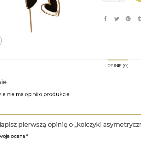
OPINIE (0)
ie
zie nie ma opinii o produkcie.
apisz pierwszą opinię o „kolczyki asymetryc
woja ocena
*