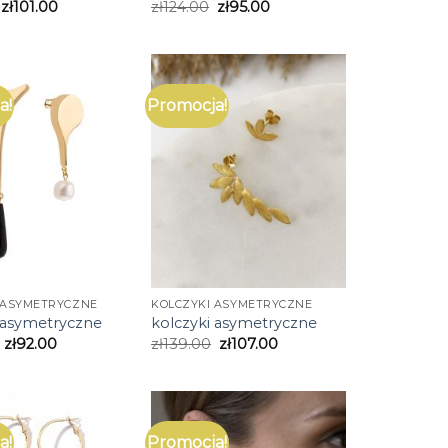
zł
101.00
zł
124.00
zł
95.00
a!
Promocja!
 ASYMETRYCZNE
KOLCZYKI ASYMETRYCZNE
 asymetryczne
kolczyki asymetryczne
zł
92.00
zł
139.00
zł
107.00
a!
Promocja!