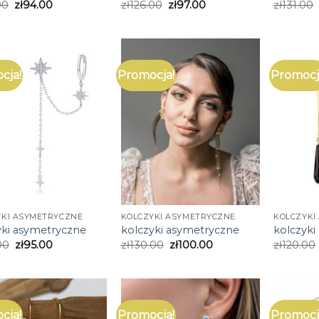
00
zł
94.00
zł
126.00
zł
97.00
zł
131.00
cja!
Promocja!
Promocj
YKI ASYMETRYCZNE
KOLCZYKI ASYMETRYCZNE
KOLCZYKI
yki asymetryczne
kolczyki asymetryczne
kolczyki
00
zł
95.00
zł
130.00
zł
100.00
zł
120.00
cja!
Promocja!
Promocj