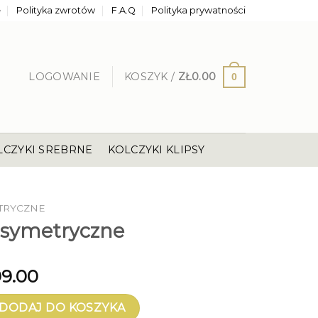
e
Polityka zwrotów
F.A.Q
Polityka prywatności
LOGOWANIE
KOSZYK /
ZŁ
0.00
0
LCZYKI SREBRNE
KOLCZYKI KLIPSY
TRYCZNE
 asymetryczne
99.00
ymetryczne
DODAJ DO KOSZYKA