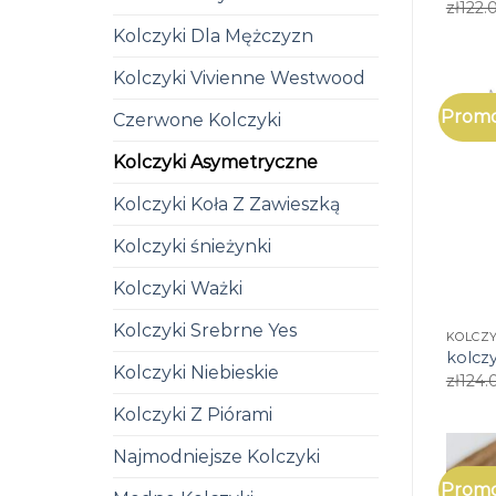
zł
122.
Kolczyki Dla Mężczyzn
Kolczyki Vivienne Westwood
Promo
Czerwone Kolczyki
Kolczyki Asymetryczne
Kolczyki Koła Z Zawieszką
Kolczyki śnieżynki
Kolczyki Ważki
Kolczyki Srebrne Yes
KOLCZ
kolcz
Kolczyki Niebieskie
zł
124.
Kolczyki Z Piórami
Najmodniejsze Kolczyki
Promo