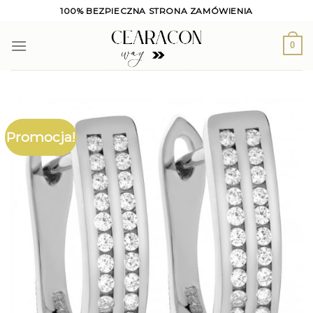
Skip
100% BEZPIECZNA STRONA ZAMÓWIENIA
to
content
0
Promocja!