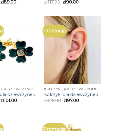
zł
89.00
zł
117.00
zł
90.00
a!
Promocja!
 DLA DZIEWCZYNEK
KOLCZYKI DLA DZIEWCZYNEK
 dla dziewczynek
kolczyki dla dziewczynek
zł
101.00
zł
126.00
zł
97.00
a!
Promocja!