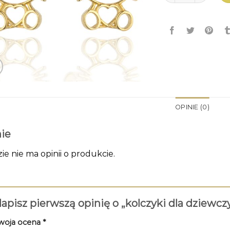
OPINIE (0)
ie
zie nie ma opinii o produkcie.
apisz pierwszą opinię o „kolczyki dla dziewc
woja ocena
*