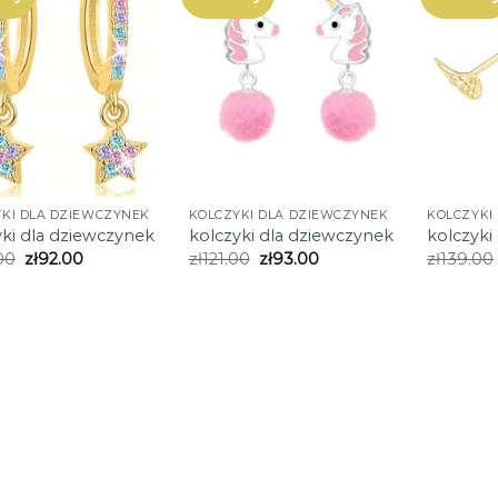
KI DLA DZIEWCZYNEK
KOLCZYKI DLA DZIEWCZYNEK
KOLCZYKI
yki dla dziewczynek
kolczyki dla dziewczynek
kolczyki
00
zł
92.00
zł
121.00
zł
93.00
zł
139.00