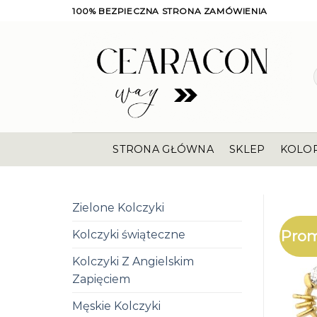
Skip
100% BEZPIECZNA STRONA ZAMÓWIENIA
to
content
STRONA GŁÓWNA
SKLEP
KOLO
Zielone Kolczyki
Prom
Kolczyki świąteczne
Kolczyki Z Angielskim
Zapięciem
Męskie Kolczyki