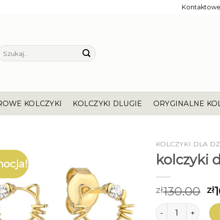
Kontaktow
Szukaj:
ROWE KOLCZYKI
KOLCZYKI DLUGIE
ORYGINALNE KO
KOLCZYKI DLA D
kolczyki 
ocja!
130.00
zł
zł
ilość kolczyki dl