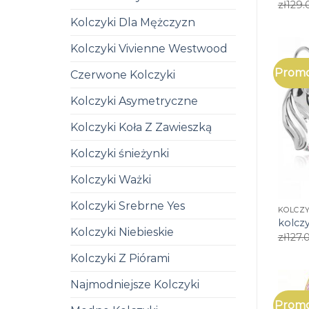
zł
129.
Kolczyki Dla Mężczyzn
Kolczyki Vivienne Westwood
Promo
Czerwone Kolczyki
Kolczyki Asymetryczne
Kolczyki Koła Z Zawieszką
Kolczyki śnieżynki
Kolczyki Ważki
Kolczyki Srebrne Yes
KOLCZY
kolcz
Kolczyki Niebieskie
zł
127.
Kolczyki Z Piórami
Najmodniejsze Kolczyki
Promo