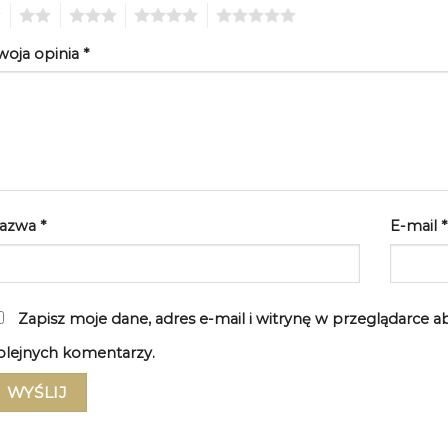
2
3
4
5
woja opinia
*
azwa
*
E-mail
*
Zapisz moje dane, adres e-mail i witrynę w przeglądarce 
olejnych komentarzy.