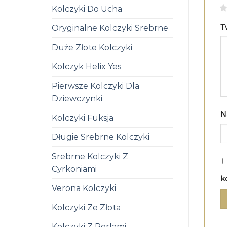
1
Kolczyki Do Ucha
T
Oryginalne Kolczyki Srebrne
Duże Złote Kolczyki
Kolczyk Helix Yes
Pierwsze Kolczyki Dla
Dziewczynki
N
Kolczyki Fuksja
Długie Srebrne Kolczyki
Srebrne Kolczyki Z
Cyrkoniami
k
Verona Kolczyki
Kolczyki Ze Złota
Kolczyki Z Perlami