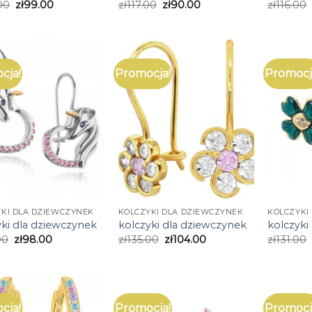
00
zł
99.00
zł
117.00
zł
90.00
zł
116.00
cja!
Promocja!
Promocj
KI DLA DZIEWCZYNEK
KOLCZYKI DLA DZIEWCZYNEK
KOLCZYKI
yki dla dziewczynek
kolczyki dla dziewczynek
kolczyki
00
zł
98.00
zł
135.00
zł
104.00
zł
131.00
cja!
Promocja!
Promocj