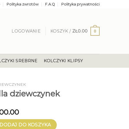
e
Polityka zwrotów
F.A.Q
Polityka prywatności
LOGOWANIE
KOSZYK /
ZŁ
0.00
0
LCZYKI SREBRNE
KOLCZYKI KLIPSY
ZIEWCZYNEK
dla dziewczynek
100.00
a dziewczynek
DODAJ DO KOSZYKA