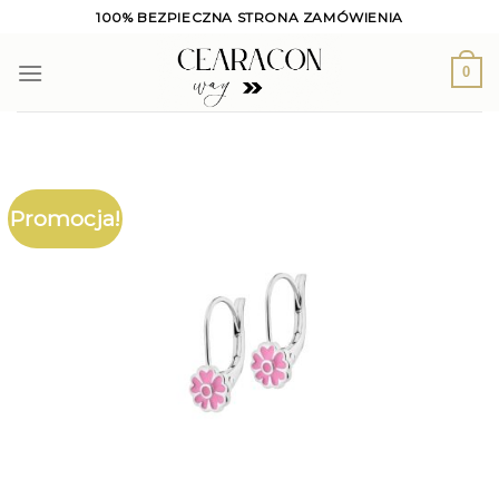
Skip
100% BEZPIECZNA STRONA ZAMÓWIENIA
to
content
0
Promocja!