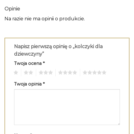
Opinie
Na razie nie ma opinii o produkcie.
Napisz pierwszą opinię o „kolczyki dla
dziewczyny”
Twoja ocena
*
1
2
3
4
5
Twoja opinia
*