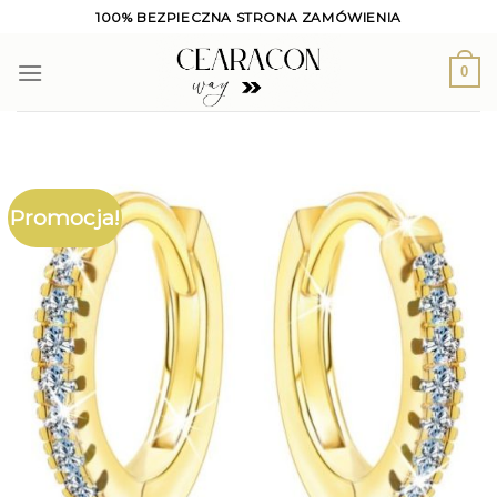
Skip
100% BEZPIECZNA STRONA ZAMÓWIENIA
to
content
0
Promocja!