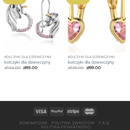
KOLCZYKI DLA DZIEWCZYNY
KOLCZYKI DLA DZIEWCZYNY
kolczyki dla dziewczyny
kolczyki dla dziewczyny
zł
124.00
zł
95.00
zł
129.00
zł
99.00
KONTAKTOWE
POLITYKA ZWROTÓW
F.A.Q
POLITYKA PRYWATNOŚCI