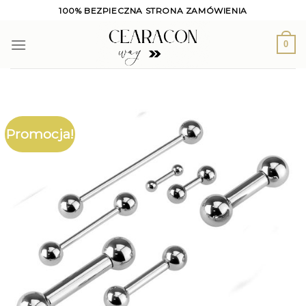
Skip
100% BEZPIECZNA STRONA ZAMÓWIENIA
to
content
0
Promocja!