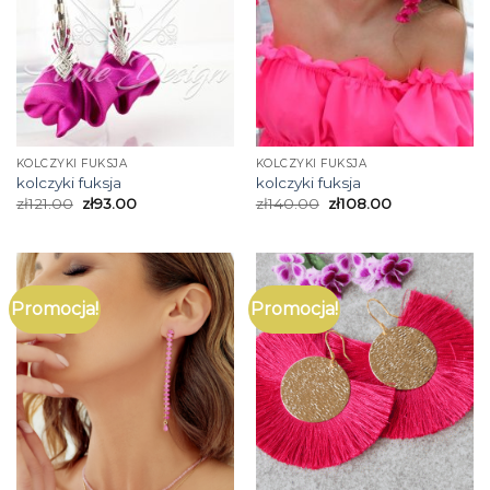
KOLCZYKI FUKSJA
KOLCZYKI FUKSJA
kolczyki fuksja
kolczyki fuksja
zł
121.00
zł
93.00
zł
140.00
zł
108.00
Promocja!
Promocja!