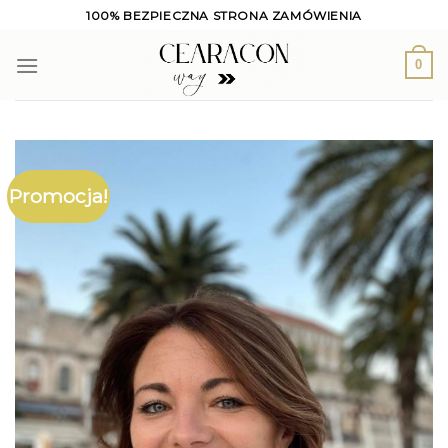
Skip
100% BEZPIECZNA STRONA ZAMÓWIENIA
to
content
0
Promocja!