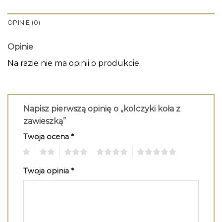
OPINIE (0)
Opinie
Na razie nie ma opinii o produkcie.
Napisz pierwszą opinię o „kolczyki koła z
zawieszką”
Twoja ocena
*
1
2
3
4
5
Twoja opinia
*