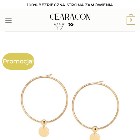
Skip
100% BEZPIECZNA STRONA ZAMÓWIENIA
to
content
0
Promocja!