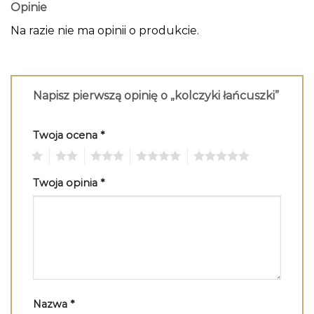
Opinie
Na razie nie ma opinii o produkcie.
Napisz pierwszą opinię o „kolczyki łańcuszki”
Twoja ocena
*
1
2
3
4
5
Twoja opinia
*
Nazwa
*