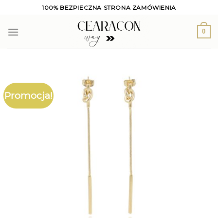
Skip
100% BEZPIECZNA STRONA ZAMÓWIENIA
to
content
0
Promocja!