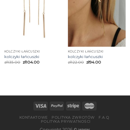
KOLCZYKI ŁAŃCUSZKI
KOLCZYKI ŁAŃCUSZKI
kolczyki łańcuszki
kolczyki łańcuszki
zł
135.00
zł
104.00
zł
122.00
zł
94.00
KONTAKTOWE
POLITYKA ZWROTÓW
F.A.Q
POLITYKA PRYWATNOŚCI
Copyright 2026 ©
www.