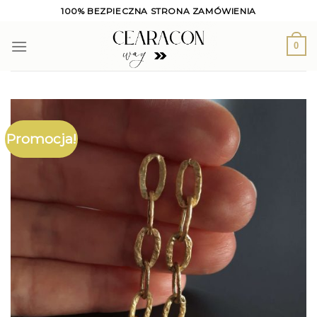
Skip
100% BEZPIECZNA STRONA ZAMÓWIENIA
to
content
0
Promocja!