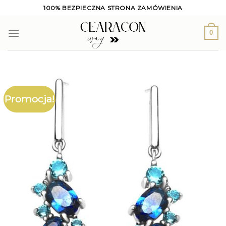
Skip
100% BEZPIECZNA STRONA ZAMÓWIENIA
to
content
0
Promocja!