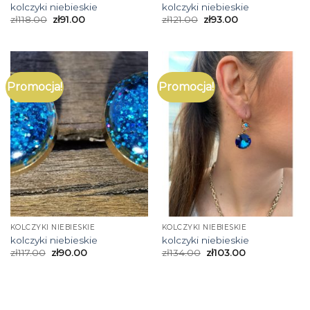
kolczyki niebieskie
kolczyki niebieskie
zł
118.00
zł
91.00
zł
121.00
zł
93.00
Promocja!
Promocja!
KOLCZYKI NIEBIESKIE
KOLCZYKI NIEBIESKIE
kolczyki niebieskie
kolczyki niebieskie
zł
117.00
zł
90.00
zł
134.00
zł
103.00