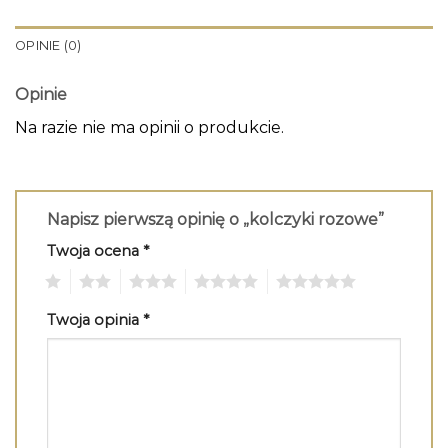
OPINIE (0)
Opinie
Na razie nie ma opinii o produkcie.
Napisz pierwszą opinię o „kolczyki rozowe”
Twoja ocena
*
1
2
3
4
5
Twoja opinia
*