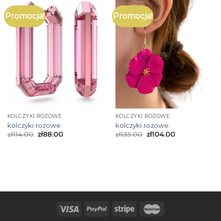
Promocja!
Promocja!
KOLCZYKI ROZOWE
KOLCZYKI ROZOWE
kolczyki rozowe
kolczyki rozowe
zł
114.00
zł
88.00
zł
135.00
zł
104.00