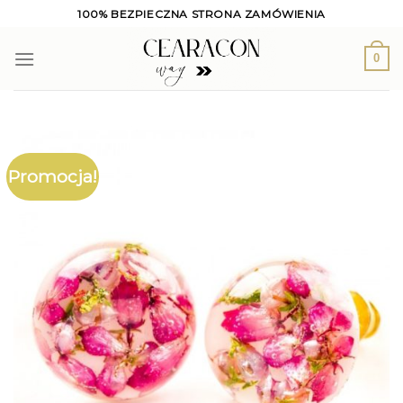
Skip
100% BEZPIECZNA STRONA ZAMÓWIENIA
to
content
0
Promocja!