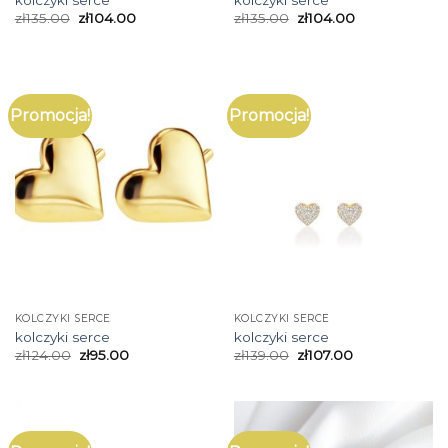
zł
135.00
zł
104.00
zł
135.00
zł
104.00
Promocja!
Promocja!
KOLCZYKI SERCE
KOLCZYKI SERCE
kolczyki serce
kolczyki serce
zł
124.00
zł
95.00
zł
139.00
zł
107.00