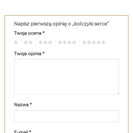
Napisz pierwszą opinię o „kolczyki serce”
Twoja ocena
*
1
2
3
4
5
Twoja opinia
*
Nazwa
*
E-mail
*