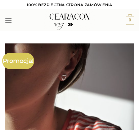
Skip
100% BEZPIECZNA STRONA ZAMÓWIENIA
to
content
0
Promocja!