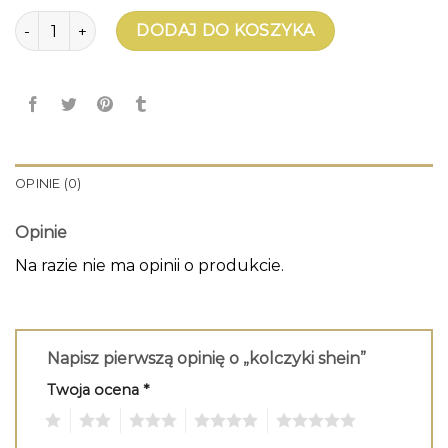
ilość kolczyki shein
DODAJ DO KOSZYKA
OPINIE (0)
Opinie
Na razie nie ma opinii o produkcie.
Napisz pierwszą opinię o „kolczyki shein”
Twoja ocena
*
1
2
3
4
5