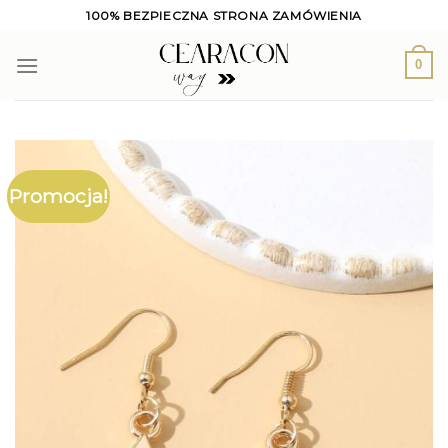
Skip
100% BEZPIECZNA STRONA ZAMÓWIENIA
to
content
0
Promocja!