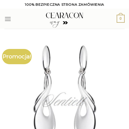
Skip
100% BEZPIECZNA STRONA ZAMÓWIENIA
to
content
0
Promocja!