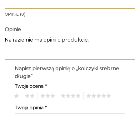
OPINIE (0)
Opinie
Na razie nie ma opinii o produkcie.
Napisz pierwszą opinię o „kolczyki srebrne
długie”
Twoja ocena
*
1
2
3
4
5
Twoja opinia
*