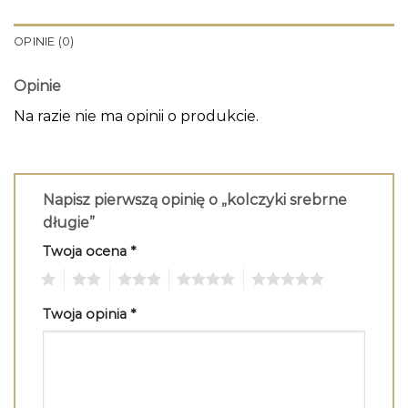
OPINIE (0)
Opinie
Na razie nie ma opinii o produkcie.
Napisz pierwszą opinię o „kolczyki srebrne
długie”
Twoja ocena
*
1
2
3
4
5
Twoja opinia
*