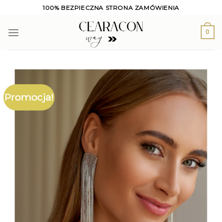
Skip
100% BEZPIECZNA STRONA ZAMÓWIENIA
to
content
0
Promocja!