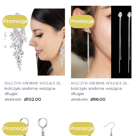
Promocja!
Promocja!
KOLCZYKI SREBRNE WISZĄCE DŁUGIE
KOLCZYKI SREBRNE WISZĄCE DŁUGIE
kolczyki srebrne wiszące
kolczyki srebrne wiszące
długie
długie
zł
133.00
zł
102.00
zł
125.00
zł
96.00
Promocja!
Promocja!