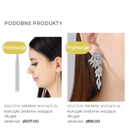
PODOBNE PRODUKTY
Promocja!
Promocja!
KOLCZYKI SREBRNE WISZĄCE DŁUGIE
KOLCZYKI SREBRNE WISZĄCE DŁUGIE
kolczyki srebrne wiszące
kolczyki srebrne wiszące
długie
długie
zł
139.00
zł
107.00
zł
125.00
zł
96.00