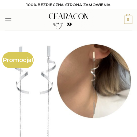
Skip
100% BEZPIECZNA STRONA ZAMÓWIENIA
to
content
0
Promocja!