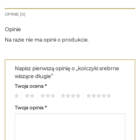
OPINIE (0)
Opinie
Na razie nie ma opinii o produkcie.
Napisz pierwszą opinię o „kolczyki srebrne
wiszące długie”
Twoja ocena
*
1
2
3
4
5
Twoja opinia
*