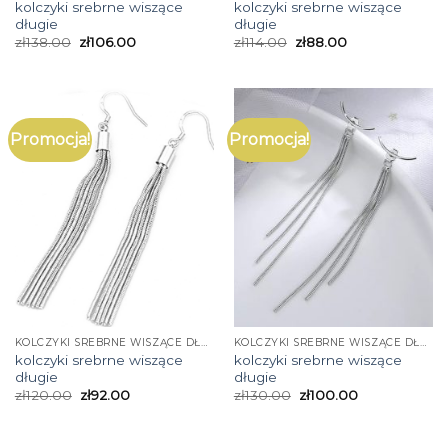
kolczyki srebrne wiszące
kolczyki srebrne wiszące
długie
długie
zł
138.00
zł
106.00
zł
114.00
zł
88.00
Promocja!
Promocja!
KOLCZYKI SREBRNE WISZĄCE DŁUGIE
KOLCZYKI SREBRNE WISZĄCE DŁUGIE
kolczyki srebrne wiszące
kolczyki srebrne wiszące
długie
długie
zł
120.00
zł
92.00
zł
130.00
zł
100.00