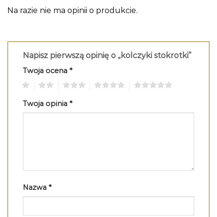
Na razie nie ma opinii o produkcie.
Napisz pierwszą opinię o „kolczyki stokrotki”
Twoja ocena
*
1
2
3
4
5
Twoja opinia
*
Nazwa
*