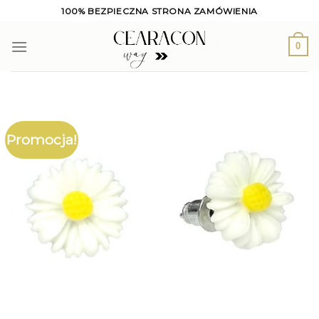
Skip
100% BEZPIECZNA STRONA ZAMÓWIENIA
to
content
0
Promocja!