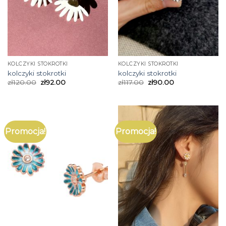
KOLCZYKI STOKROTKI
KOLCZYKI STOKROTKI
kolczyki stokrotki
kolczyki stokrotki
zł
120.00
zł
92.00
zł
117.00
zł
90.00
Promocja!
Promocja!