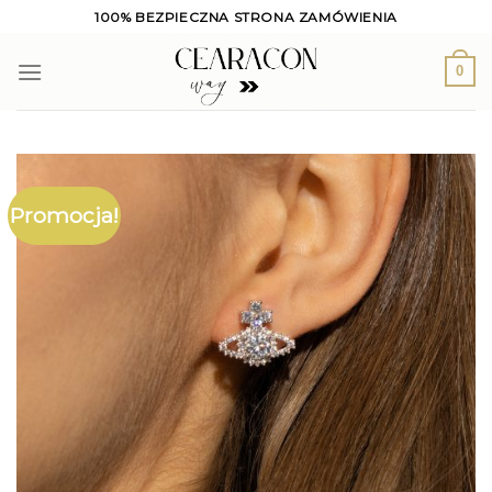
Skip
100% BEZPIECZNA STRONA ZAMÓWIENIA
to
content
0
Promocja!