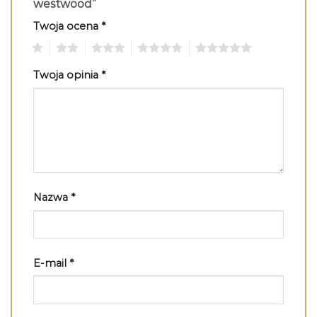
westwood”
Twoja ocena
*
1
2
3
4
5
Twoja opinia
*
Nazwa
*
E-mail
*