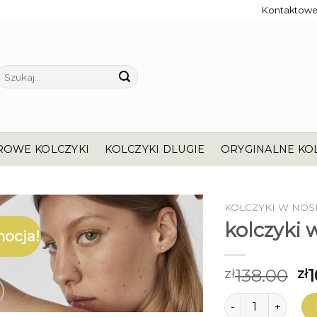
Kontaktow
Szukaj:
ROWE KOLCZYKI
KOLCZYKI DLUGIE
ORYGINALNE KO
KOLCZYKI W NOS
kolczyki 
ocja!
138.00
1
zł
zł
ilość kolczyki w n