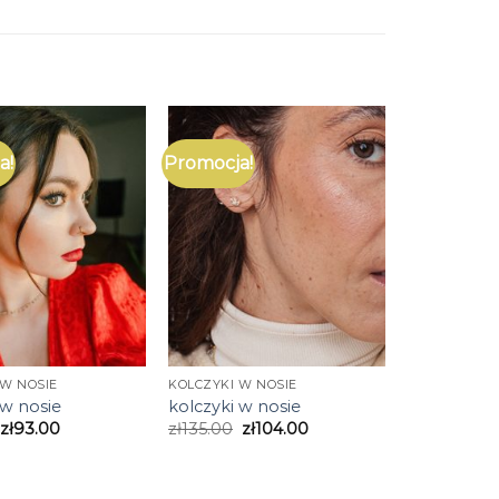
a!
Promocja!
 W NOSIE
KOLCZYKI W NOSIE
 w nosie
kolczyki w nosie
zł
93.00
zł
135.00
zł
104.00