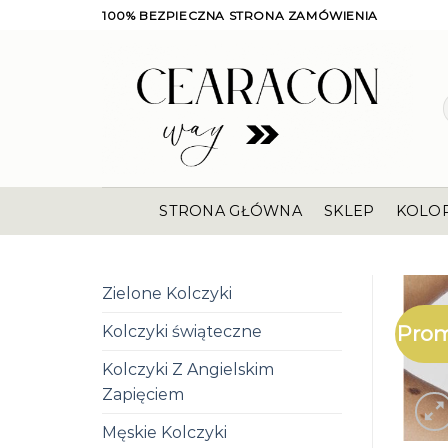
Skip
100% BEZPIECZNA STRONA ZAMÓWIENIA
to
content
STRONA GŁÓWNA
SKLEP
KOLO
Zielone Kolczyki
Prom
Kolczyki świąteczne
Kolczyki Z Angielskim
Zapięciem
Męskie Kolczyki