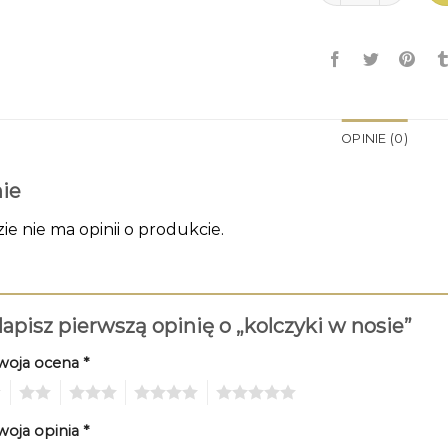
OPINIE (0)
ie
zie nie ma opinii o produkcie.
apisz pierwszą opinię o „kolczyki w nosie”
woja ocena
*
2
3
4
5
woja opinia
*