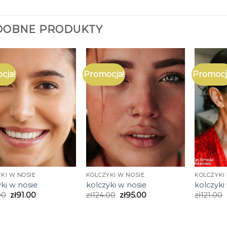
DOBNE PRODUKTY
cja!
Promocja!
Promocj
KI W NOSIE
KOLCZYKI W NOSIE
KOLCZYKI
ki w nosie
kolczyki w nosie
kolczyki
00
zł
91.00
zł
124.00
zł
95.00
zł
121.00