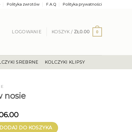
e
Polityka zwrotów
F.A.Q
Polityka prywatności
LOGOWANIE
KOSZYK /
ZŁ
0.00
0
LCZYKI SREBRNE
KOLCZYKI KLIPSY
IE
w nosie
06.00
osie
DODAJ DO KOSZYKA