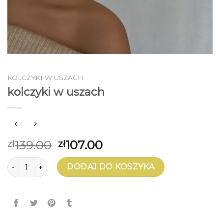
KOLCZYKI W USZACH
kolczyki w uszach
139.00
107.00
zł
zł
ilość kolczyki w uszach
DODAJ DO KOSZYKA