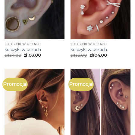
KOLCZYKI W USZACH
KOLCZYKI W USZACH
kolczyki w uszach
kolczyki w uszach
zł
134.00
zł
103.00
zł
135.00
zł
104.00
Promocja!
Promocja!