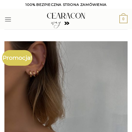
Skip
100% BEZPIECZNA STRONA ZAMÓWIENIA
to
content
0
Promocja!