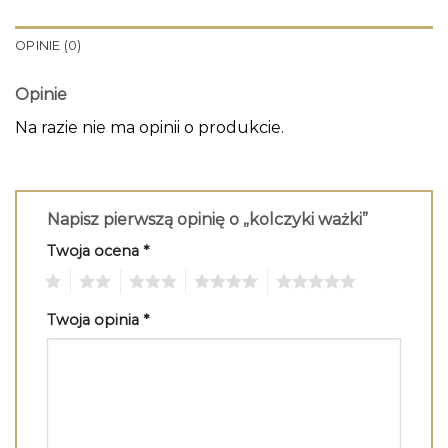
OPINIE (0)
Opinie
Na razie nie ma opinii o produkcie.
Napisz pierwszą opinię o „kolczyki ważki”
Twoja ocena
*
1
2
3
4
5
Twoja opinia
*