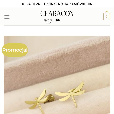
Skip
100% BEZPIECZNA STRONA ZAMÓWIENIA
to
content
0
Promocja!