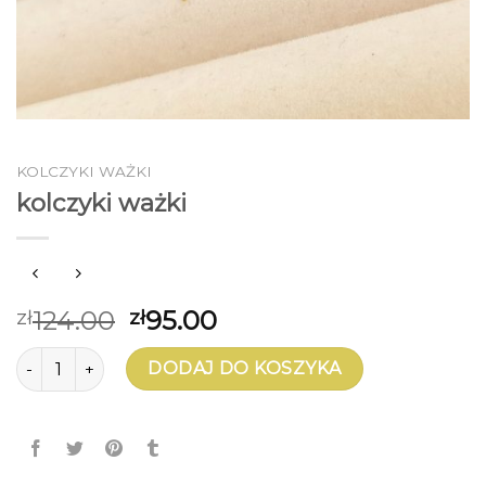
KOLCZYKI WAŻKI
kolczyki ważki
124.00
95.00
zł
zł
ilość kolczyki ważki
DODAJ DO KOSZYKA