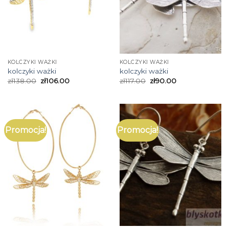
KOLCZYKI WAŻKI
KOLCZYKI WAŻKI
kolczyki ważki
kolczyki ważki
zł
138.00
zł
106.00
zł
117.00
zł
90.00
Promocja!
Promocja!