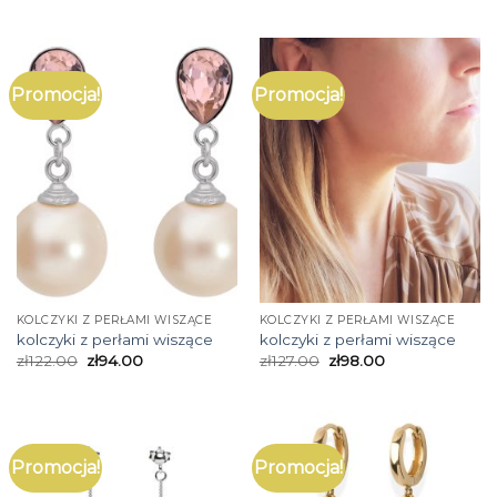
Promocja!
Promocja!
KOLCZYKI Z PERŁAMI WISZĄCE
KOLCZYKI Z PERŁAMI WISZĄCE
kolczyki z perłami wiszące
kolczyki z perłami wiszące
zł
122.00
zł
94.00
zł
127.00
zł
98.00
Promocja!
Promocja!