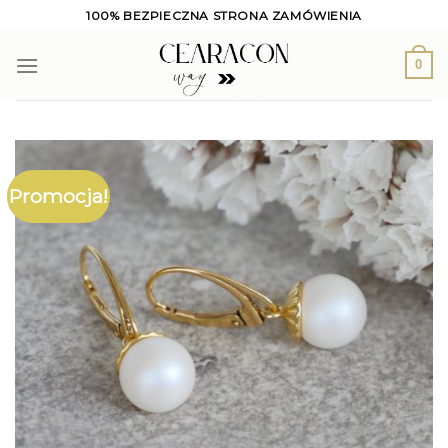
Skip
100% BEZPIECZNA STRONA ZAMÓWIENIA
to
content
0
Promocja!