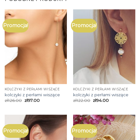
Promocja!
Promocja!
KOLCZYKI Z PERŁAMI WISZĄCE
KOLCZYKI Z PERŁAMI WISZĄCE
kolczyki z perłami wiszące
kolczyki z perłami wiszące
zł
126.00
zł
97.00
zł
122.00
zł
94.00
Promocja!
Promocja!