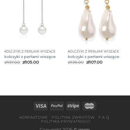
KOLCZYKI Z PERŁAMI WISZĄCE
KOLCZYKI Z PERŁAMI WISZĄCE
kolczyki z perłami wiszące
kolczyki z perłami wiszące
zł
137.00
zł
105.00
zł
139.00
zł
107.00
KONTAKTOWE
POLITYKA ZWROTÓW
F.A.Q
POLITYKA PRYWATNOŚCI
Copyright 2026 ©
www.