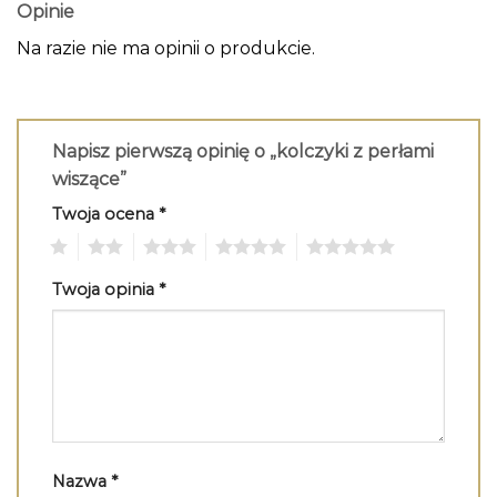
Opinie
Na razie nie ma opinii o produkcie.
Napisz pierwszą opinię o „kolczyki z perłami
wiszące”
Twoja ocena
*
1
2
3
4
5
Twoja opinia
*
Nazwa
*