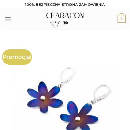
Skip
100% BEZPIECZNA STRONA ZAMÓWIENIA
to
content
0
Promocja!