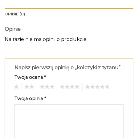
OPINIE (0)
Opinie
Na razie nie ma opinii o produkcie.
Napisz pierwszą opinię o „kolczyki z tytanu”
Twoja ocena
*
1
2
3
4
5
Twoja opinia
*