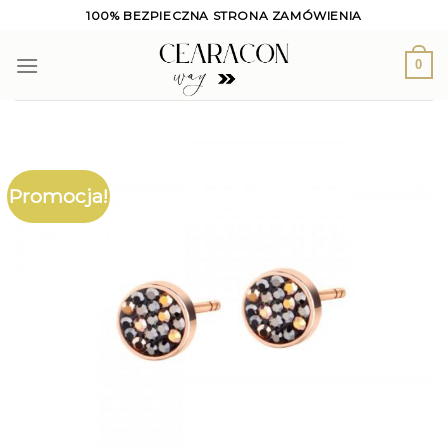
Skip
100% BEZPIECZNA STRONA ZAMÓWIENIA
to
content
0
Promocja!