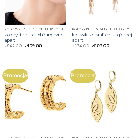
KOLCZYKI ZE STALI CHIRURGICZNEJ APART
KOLCZYKI ZE STALI CHIRURGICZNEJ APART
kolczyki ze stali chirurgicznej
kolczyki ze stali chirurgicznej
apart
apart
zł
142.00
zł
109.00
zł
134.00
zł
103.00
Promocja!
Promocja!