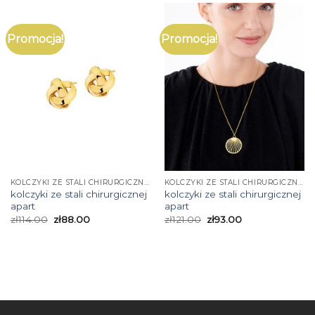
Promocja!
Promocja!
KOLCZYKI ZE STALI CHIRURGICZNEJ APART
KOLCZYKI ZE STALI CHIRURGICZNEJ APART
kolczyki ze stali chirurgicznej
kolczyki ze stali chirurgicznej
apart
apart
zł
114.00
zł
88.00
zł
121.00
zł
93.00