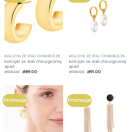
KOLCZYKI ZE STALI CHIRURGICZNEJ APART
KOLCZYKI ZE STALI CHIRURGICZNEJ APART
kolczyki ze stali chirurgicznej
kolczyki ze stali chirurgicznej
apart
apart
zł
116.00
zł
89.00
zł
118.00
zł
91.00
Promocja!
Promocja!