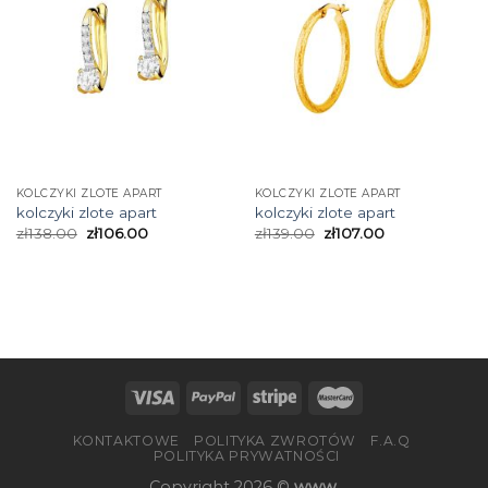
KOLCZYKI ZLOTE APART
KOLCZYKI ZLOTE APART
kolczyki zlote apart
kolczyki zlote apart
zł
138.00
zł
106.00
zł
139.00
zł
107.00
KONTAKTOWE
POLITYKA ZWROTÓW
F.A.Q
POLITYKA PRYWATNOŚCI
Copyright 2026 ©
www.