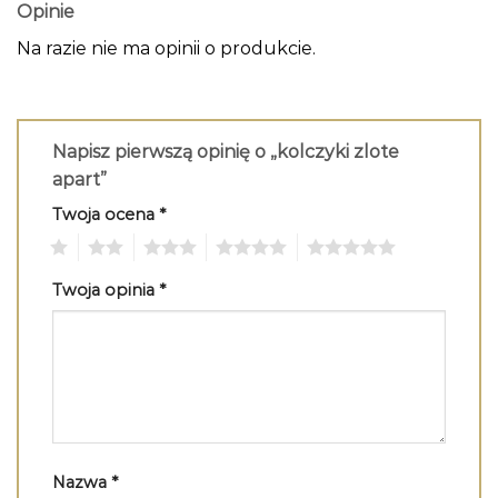
Opinie
Na razie nie ma opinii o produkcie.
Napisz pierwszą opinię o „kolczyki zlote
apart”
Twoja ocena
*
1
2
3
4
5
Twoja opinia
*
Nazwa
*