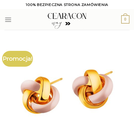
Skip
100% BEZPIECZNA STRONA ZAMÓWIENIA
to
content
0
Promocja!