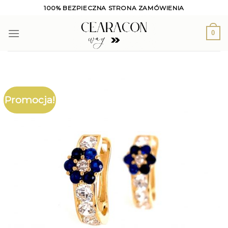
Skip
100% BEZPIECZNA STRONA ZAMÓWIENIA
to
content
0
Promocja!