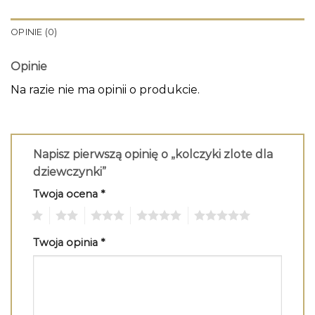
OPINIE (0)
Opinie
Na razie nie ma opinii o produkcie.
Napisz pierwszą opinię o „kolczyki zlote dla
dziewczynki”
Twoja ocena
*
1
2
3
4
5
Twoja opinia
*