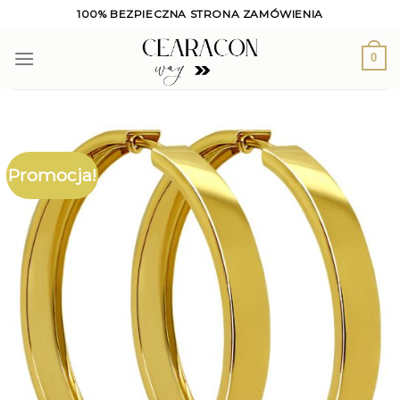
Skip
100% BEZPIECZNA STRONA ZAMÓWIENIA
to
content
0
Promocja!