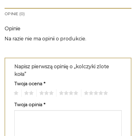
OPINIE (0)
Opinie
Na razie nie ma opinii o produkcie.
Napisz pierwszą opinię o „kolczyki zlote
koła”
Twoja ocena
*
1
2
3
4
5
Twoja opinia
*