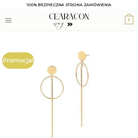
Skip
100% BEZPIECZNA STRONA ZAMÓWIENIA
to
content
0
Promocja!