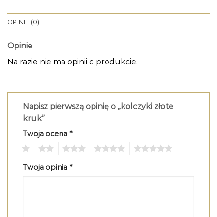
OPINIE (0)
Opinie
Na razie nie ma opinii o produkcie.
Napisz pierwszą opinię o „kolczyki złote
kruk”
Twoja ocena
*
1
2
3
4
5
Twoja opinia
*